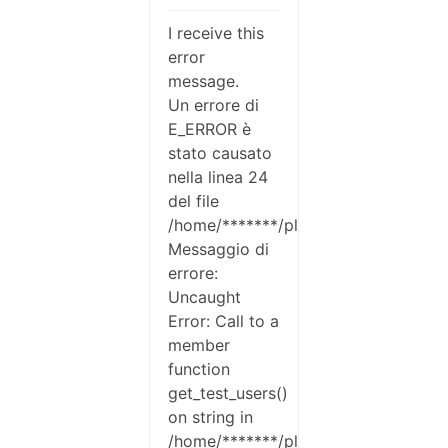
I receive this
error
message.
Un errore di
E_ERROR è
stato causato
nella linea 24
del file
/home/*******/plugins/newsletter/su
Messaggio di
errore:
Uncaught
Error: Call to a
member
function
get_test_users()
on string in
/home/*******/plugins/newsletter/su