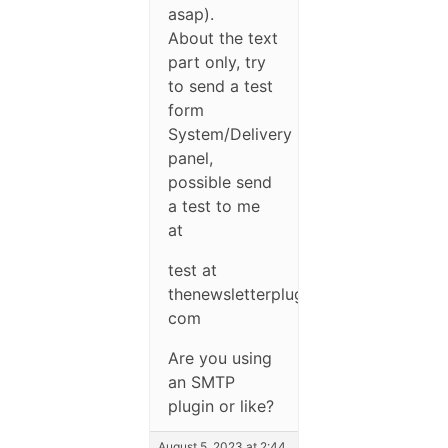
asap).
About the text
part only, try
to send a test
form
System/Delivery
panel,
possible send
a test to me
at
test at
thenewsletterplugin
com
Are you using
an SMTP
plugin or like?
August 5, 2023 at 2:44