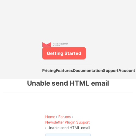
Getting Started
Pricing
Features
Documentation
Support
Account
Unable send HTML email
Home
›
Forums
›
Newsletter Plugin Support
›
Unable send HTML email