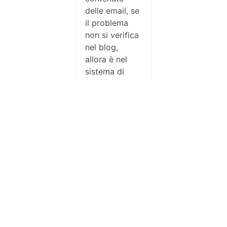
delle email, se
il problema
non si verifica
nel blog,
allora è nel
sistema di
spedizione del
provider.
Sembra che,
del contenuto
di test, venga
estratta
(malamente)
la parte
testuale e poi
inviata quella
con qualche
“paragrafo”