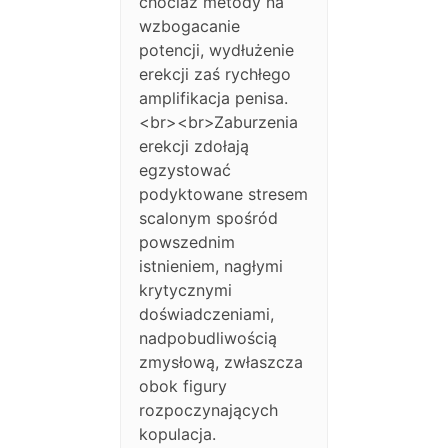
chociaż metody na
wzbogacanie
potencji, wydłużenie
erekcji zaś rychłego
amplifikacja penisa.
<br><br>Zaburzenia
erekcji zdołają
egzystować
podyktowane stresem
scalonym spośród
powszednim
istnieniem, nagłymi
krytycznymi
doświadczeniami,
nadpobudliwością
zmysłową, zwłaszcza
obok figury
rozpoczynających
kopulacja.