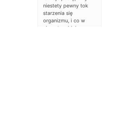
niestety pewny tok
starzenia się
organizmu, i co w
ciągu tym idzie
obniżenie pracy
hormonów męskich
czyli widziadło tzw.
andropauzy.<br>
Author
Posts
Check out our premium
plans with priority
support.
Viewing 1 post (of 1 total)
You must be logged in to reply to
this topic.