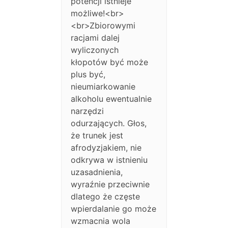
potencji istnieje
możliwe!<br>
<br>Zbiorowymi
racjami dalej
wyliczonych
kłopotów być może
plus być,
nieumiarkowanie
alkoholu ewentualnie
narzędzi
odurzających. Głos,
że trunek jest
afrodyzjakiem, nie
odkrywa w istnieniu
uzasadnienia,
wyraźnie przeciwnie
dlatego że częste
wpierdalanie go może
wzmacnia wola