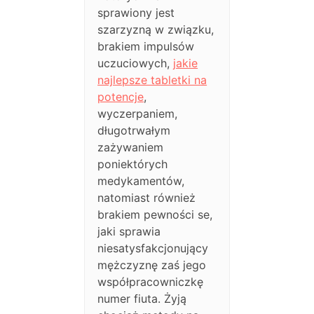
sprawiony jest
szarzyzną w związku,
brakiem impulsów
uczuciowych,
jakie
najlepsze tabletki na
potencje
,
wyczerpaniem,
długotrwałym
zażywaniem
poniektórych
medykamentów,
natomiast również
brakiem pewności se,
jaki sprawia
niesatysfakcjonujący
mężczyznę zaś jego
współpracowniczkę
numer fiuta. Żyją